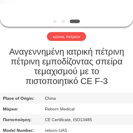
ΈΛΕΓΧΟΣ
ΜΑΣ
ΕΛΆΤΕ
κώνος πετρών
ΣΕ
ΕΠΑΦΉ
Αναγεννημένη ιατρική πέτρινη
ΜΕ
πέτρινη εμποδίζοντας σπείρα
τεμαχισμού με το
ΖΗΤΉΣΤΕ
πιστοποιητικό CE F-3
ΈΝΑ
ΑΠΌΣΠΑΣΜΑ
Place of Origin:
China
Μάρκα:
Reborn Medical
SITEMAP
Πιστοποίηση:
CE Certificate, ISO13485
Model Number:
reborn-UAS