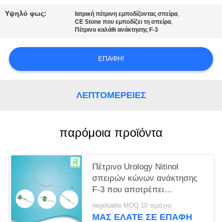
PRIVACY
Υψηλό φως:
,
Ιατρική πέτρινη εμποδίζοντας σπείρα
POLICY
,
CE Stone που εμποδίζει τη σπείρα
Πέτρινο καλάθι ανάκτησης F-3
ΕΠΑΦΉ!
ΛΕΠΤΟΜΈΡΕΙΕΣ
παρόμοια προϊόντα
Πέτρινο Urology Nitinol
σπειρών κώνων ανάκτησης
F-3 που αποτρέπει
Retropulsion των πετρών
negotiable MOQ:10 τεμάχια
ΜΑΣ ΕΛΆΤΕ ΣΕ ΕΠΑΦΉ