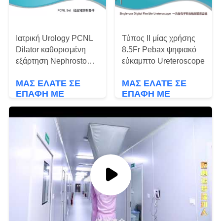
PRIVACY
POLICY
Ιατρική Urology PCNL
Τύπος ΙΙ μίας χρήσης
Dilator καθορισμένη
8.5Fr Pebax ψηφιακό
εξάρτηση Nephrostomy
εύκαμπτο Ureteroscope
θηκών διαδερματική
ΜΑΣ ΕΛΆΤΕ ΣΕ
ΜΑΣ ΕΛΆΤΕ ΣΕ
ΕΠΑΦΉ ΜΕ
ΕΠΑΦΉ ΜΕ