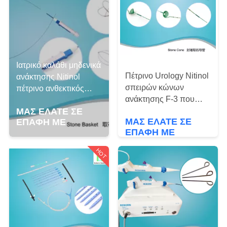
ΈΛΕΓΧΟΣ
ΜΑΣ
ΕΛΆΤΕ
Ιατρικό καλάθι μηδενικά
ΣΕ
Πέτρινο Urology Nitinol
ανάκτησης Nitinol
ΕΠΑΦΉ
σπειρών κώνων
πέτρινο ανθεκτικός
ανάκτησης F-3 που
ΜΕ
115cm ακρών εξολκέας
αποτρέπει Retropulsion
ΜΑΣ ΕΛΆΤΕ ΣΕ
συστροφών
ΜΑΣ ΕΛΆΤΕ ΣΕ
ΕΠΑΦΉ ΜΕ
των πετρών
ΖΗΤΉΣΤΕ
ΕΠΑΦΉ ΜΕ
ΈΝΑ
HOT
ΑΠΌΣΠΑΣΜΑ
SITEMAP