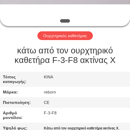
ΈΛΕΓΧΟΣ
ΜΑΣ
ΕΛΆΤΕ
Ουρχτηρικός καθετήρας
ΣΕ
ΕΠΑΦΉ
κάτω από τον ουρχτηρικό
ΜΕ
καθετήρα F-3-F8 ακτίνας X
ΖΗΤΉΣΤΕ
Τόπος
ΚΙΝΑ
καταγωγής:
ΈΝΑ
Μάρκα:
reborn
ΑΠΌΣΠΑΣΜΑ
Πιστοποίηση:
CE
SITEMAP
Αριθμό
F-3-F8
μοντέλου:
Υψηλό φως:
,
Κάτω από τον ουρχτηρικό καθετήρα ακτίνας X