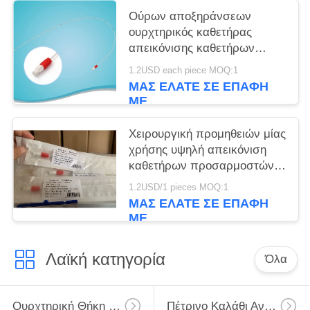
Ούρων αποξηράνσεων
ουρχτηρικός καθετήρας
απεικόνισης καθετήρων
υψηλός
1.2USD each piece MOQ:1
ΜΑΣ ΕΛΆΤΕ ΣΕ ΕΠΑΦΉ
ΜΕ
Χειρουργική προμηθειών μίας
χρήσης υψηλή απεικόνιση
καθετήρων προσαρμοστών
ουρχτηρική
1.2USD/1 pieces MOQ:1
ΜΑΣ ΕΛΆΤΕ ΣΕ ΕΠΑΦΉ
ΜΕ
Λαϊκή κατηγορία
Όλα
Ουρχτηρική Θήκη Πρόσβασης
Πέτρινο Καλάθι Ανάκτησης