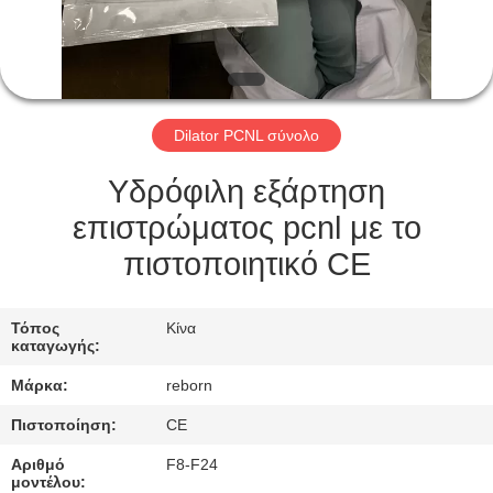
ΈΛΕΓΧΟΣ
ΜΑΣ
ΕΛΆΤΕ
Dilator PCNL σύνολο
ΣΕ
ΕΠΑΦΉ
Υδρόφιλη εξάρτηση
ΜΕ
επιστρώματος pcnl με το
πιστοποιητικό CE
ΖΗΤΉΣΤΕ
ΈΝΑ
Τόπος
Κίνα
καταγωγής:
ΑΠΌΣΠΑΣΜΑ
Μάρκα:
reborn
Πιστοποίηση:
CE
SITEMAP
Αριθμό
F8-F24
μοντέλου: