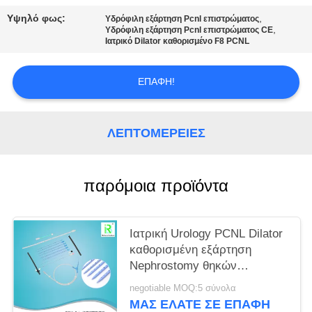
PRIVACY
Υψηλό φως:
,
Υδρόφιλη εξάρτηση Pcnl επιστρώματος
POLICY
,
Υδρόφιλη εξάρτηση Pcnl επιστρώματος CE
Ιατρικό Dilator καθορισμένο F8 PCNL
ΕΠΑΦΉ!
ΛΕΠΤΟΜΈΡΕΙΕΣ
παρόμοια προϊόντα
Ιατρική Urology PCNL Dilator
καθορισμένη εξάρτηση
Nephrostomy θηκών
διαδερματική
negotiable MOQ:5 σύνολα
ΜΑΣ ΕΛΆΤΕ ΣΕ ΕΠΑΦΉ