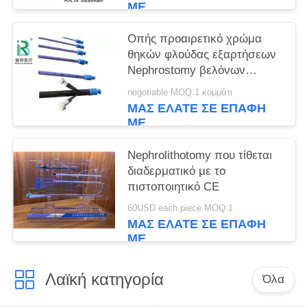
ΜΕ
Οπής προαιρετικό χρώμα
θηκών φλούδας εξαρτήσεων
Nephrostomy βελόνων
διαδερματικό μακριά
negotiable MOQ:1 κομμάτι
ΜΑΣ ΕΛΆΤΕ ΣΕ ΕΠΑΦΉ
ΜΕ
Nephrolithotomy που τίθεται
διαδερματικό με το
πιστοποιητικό CE
60USD each piece MOQ:1
ΜΑΣ ΕΛΆΤΕ ΣΕ ΕΠΑΦΉ
ΜΕ
Λαϊκή κατηγορία
Όλα