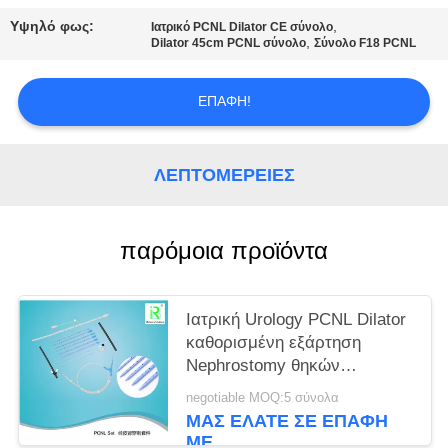
PRIVACY
Υψηλό φως:
,
Ιατρικό PCNL Dilator CE σύνολο
POLICY
,
Dilator 45cm PCNL σύνολο
Σύνολο F18 PCNL
ΕΠΑΦΉ!
ΛΕΠΤΟΜΈΡΕΙΕΣ
παρόμοια προϊόντα
Ιατρική Urology PCNL Dilator
καθορισμένη εξάρτηση
Nephrostomy θηκών
διαδερματική
negotiable MOQ:5 σύνολα
ΜΑΣ ΕΛΆΤΕ ΣΕ ΕΠΑΦΉ
ΜΕ