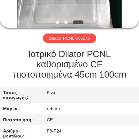
ΈΛΕΓΧΟΣ
ΜΑΣ
ΕΛΆΤΕ
Dilator PCNL σύνολο
ΣΕ
ΕΠΑΦΉ
Ιατρικό Dilator PCNL
ΜΕ
καθορισμένο CE
πιστοποιημένα 45cm 100cm
ΖΗΤΉΣΤΕ
ΈΝΑ
Τόπος
Κίνα
καταγωγής:
ΑΠΌΣΠΑΣΜΑ
Μάρκα:
reborn
Πιστοποίηση:
CE
SITEMAP
Αριθμό
F8-F24
μοντέλου: