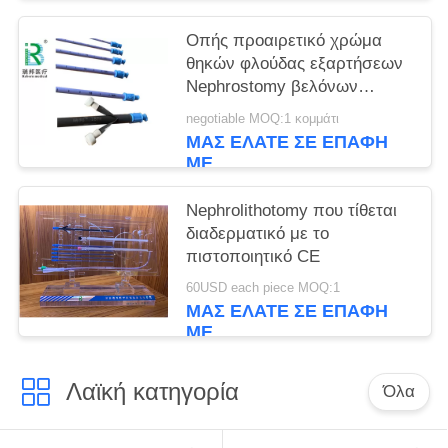
Οπής προαιρετικό χρώμα
θηκών φλούδας εξαρτήσεων
Nephrostomy βελόνων
διαδερματικό μακριά
negotiable MOQ:1 κομμάτι
ΜΑΣ ΕΛΆΤΕ ΣΕ ΕΠΑΦΉ
ΜΕ
Nephrolithotomy που τίθεται
διαδερματικό με το
πιστοποιητικό CE
60USD each piece MOQ:1
ΜΑΣ ΕΛΆΤΕ ΣΕ ΕΠΑΦΉ
ΜΕ
Λαϊκή κατηγορία
Όλα