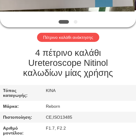
ΈΛΕΓΧΟΣ
ΜΑΣ
ΕΛΆΤΕ
Πέτρινο καλάθι ανάκτησης
ΣΕ
ΕΠΑΦΉ
4 πέτρινο καλάθι
ΜΕ
Ureteroscope Nitinol
καλωδίων μίας χρήσης
ΖΗΤΉΣΤΕ
ΈΝΑ
Τόπος
ΚΙΝΑ
καταγωγής:
ΑΠΌΣΠΑΣΜΑ
Μάρκα:
Reborn
Πιστοποίηση:
CE,ISO13485
SITEMAP
Αριθμό
F1.7, F2.2
μοντέλου: