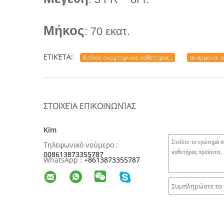
Μήκος
: 70 εκατ.
ΕΤΙΚΈΤΑ:
διπλός ουρχτηρικός καθετήρας j
αναμμένοι ο
ΣΤΟΙΧΕΊΑ ΕΠΙΚΟΙΝΩΝΊΑΣ
Kim
Τηλεφωνικό νούμερο :
008613873355787
WhatsApp :
+
8613873355787