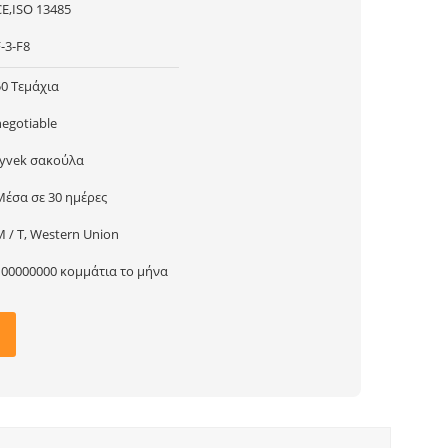
CE,ISO 13485
-3-F8
50 Τεμάχια
negotiable
tyvek σακούλα
Μέσα σε 30 ημέρες
Μ / Τ, Western Union
100000000 κομμάτια το μήνα