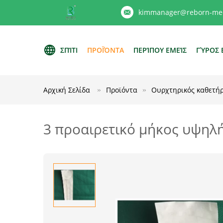
kimmanager@reborn-med
ΣΠΊΤΙ
ΠΡΟΪΌΝΤΑ
ΠΕΡΊΠΟΥ ΕΜΕΊΣ
ΓΎΡΟΣ 
Αρχική Σελίδα
Προϊόντα
Ουρχτηρικός καθετή
3 προαιρετικό μήκος υψηλ