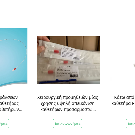
ράνσεων
Χειρουργική προμηθειών μίας
Κάτω από 
καθετήρας
χρήσης υψηλή απεικόνιση
καθετήρα F
καθετήρων
καθετήρων προσαρμοστών
ς
ουρχτηρική
ήστε
Επικοινωνήστε
Επι