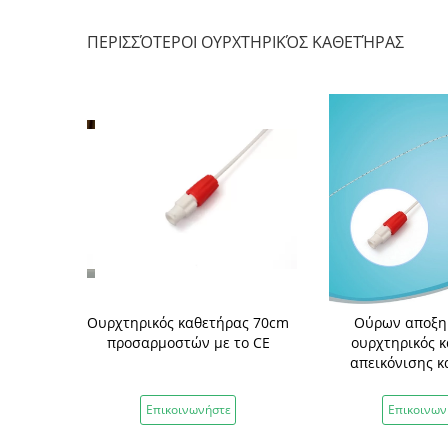
ΠΕΡΙΣΣΌΤΕΡΟΙ ΟΥΡΧΤΗΡΙΚΌΣ ΚΑΘΕΤΉΡΑΣ
ς ιατρικός
Ουρχτηρικός καθετήρας 70cm
Ούρων αποξη
θετήρας F-3-
προσαρμοστών με το CE
ουρχτηρικός 
ποιητικό CE
απεικόνισης 
υψηλό
νήστε
Επικοινωνήστε
Επικοινων