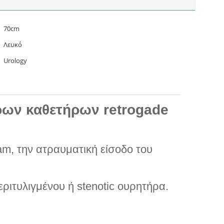
70cm
Λευκό
Urology
ων καθετήρων retrogade
am, την ατραυματική είσοδο του
ριτυλιγμένου ή stenotic ουρητήρα.