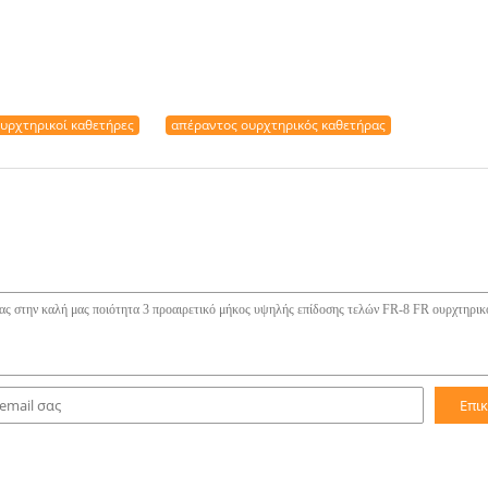
υρχτηρικοί καθετήρες
απέραντος ουρχτηρικός καθετήρας
Επι