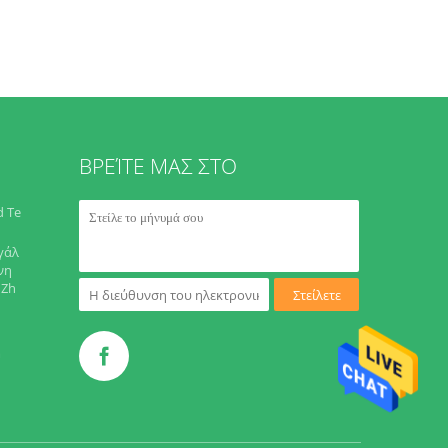
ΒΡΕΊΤΕ ΜΑΣ ΣΤΟ
d Te
γάλ
νη
 Zh
Στείλετε
m