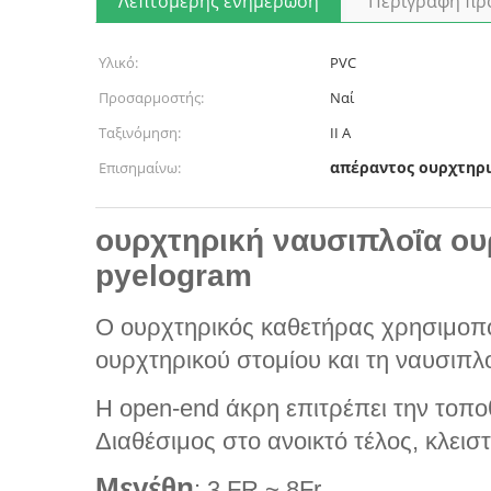
Λεπτομερής ενημέρωση
Περιγραφή πρ
Υλικό:
PVC
Προσαρμοστής:
Ναί
Ταξινόμηση:
ΙΙ Α
απέραντος ουρχτηρ
Επισημαίνω:
ουρχτηρική ναυσιπλοΐα ο
pyelogram
Ο ουρχτηρικός καθετήρας χρησιμοποι
ουρχτηρικού στομίου και τη ναυσιπλο
Η open-end άκρη επιτρέπει την τοπο
Διαθέσιμος στο ανοικτό τέλος, κλεισ
Μεγέθη
: 3 FR ~ 8Fr.