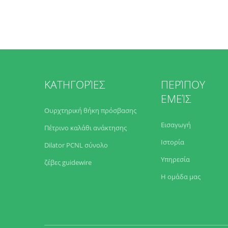
ΚΑΤΗΓΟΡΊΕΣ
ΠΕΡΊΠΟΥ
ΕΜΕΊΣ
Ουρχτηρική θήκη πρόσβασης
Εισαγωγή
Πέτρινο καλάθι ανάκτησης
Ιστορία
Dilator PCNL σύνολο
Υπηρεσία
ζέβες guidewire
Η ομάδα μας