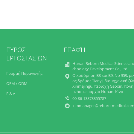
ΓΎΡΟΣ
ΕΠΑΦΉ
ΕΡΓΟΣΤΑΣΊΩΝ
Hunan Reborn Medical Science an
chnology Development Co.,Ltd.
Γραμμή Παραγωγής
Οικοδόμηση B8 και B9, Νο 959, με
ος δρόμος Tianyi, βιομηχανική ζώ
OEM / ODM
Xinmajingu, περιοχή Gaoxin, πόλη
uzhou, επαρχία Hunan, Κίνα
Ε & Α
00-86-13873355787
kimmanager@reborn-medical.co