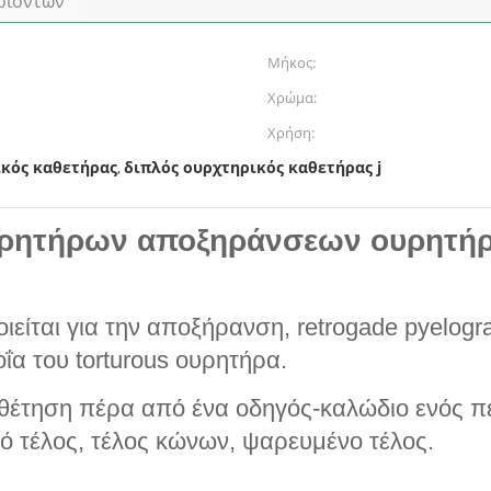
οϊόντων
Μήκος:
Χρώμα:
Χρήση:
ικός καθετήρας
διπλός ουρχτηρικός καθετήρας j
,
υρητήρων αποξηράνσεων ουρητήρ
είται για την αποξήρανση, retrogade pyelogr
ΐα του torturous ουρητήρα.
θέτηση πέρα από ένα οδηγός-καλώδιο ενός πε
τό τέλος, τέλος κώνων, ψαρευμένο τέλος.