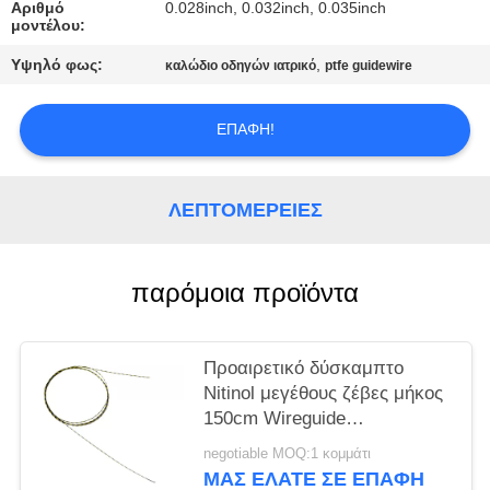
PRIVACY
Αριθμό
0.028inch, 0.032inch, 0.035inch
μοντέλου:
POLICY
Υψηλό φως:
,
καλώδιο οδηγών ιατρικό
ptfe guidewire
ΕΠΑΦΉ!
ΛΕΠΤΟΜΈΡΕΙΕΣ
παρόμοια προϊόντα
Προαιρετικό δύσκαμπτο
Nitinol μεγέθους ζέβες μήκος
150cm Wireguide
ενδοσκοπίων Guidewire
negotiable MOQ:1 κομμάτι
ΜΑΣ ΕΛΆΤΕ ΣΕ ΕΠΑΦΉ