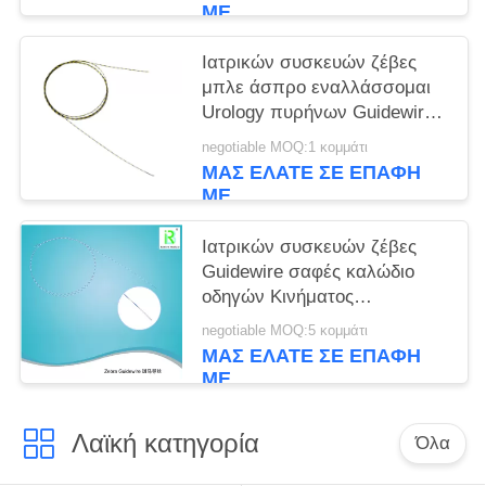
ΜΕ
Ιατρικών συσκευών ζέβες
μπλε άσπρο εναλλάσσομαι
Urology πυρήνων Guidewire
Nitinol εσωτερικό
negotiable MOQ:1 κομμάτι
ΜΑΣ ΕΛΆΤΕ ΣΕ ΕΠΑΦΉ
ΜΕ
Ιατρικών συσκευών ζέβες
Guidewire σαφές καλώδιο
οδηγών Κινήματος
ανιχνευμένο ακτίνα X
negotiable MOQ:5 κομμάτι
ΜΑΣ ΕΛΆΤΕ ΣΕ ΕΠΑΦΉ
ΜΕ
Λαϊκή κατηγορία
Όλα