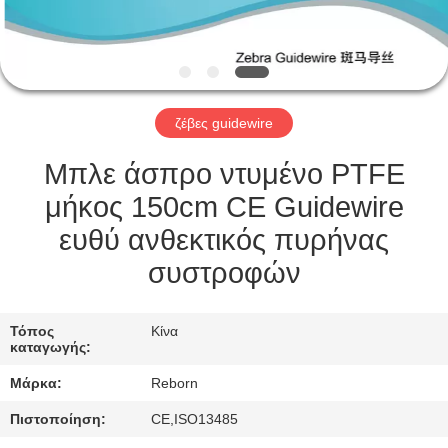
ΈΛΕΓΧΟΣ
ΜΑΣ
ΕΛΆΤΕ
ζέβες guidewire
ΣΕ
ΕΠΑΦΉ
Μπλε άσπρο ντυμένο PTFE
ΜΕ
μήκος 150cm CE Guidewire
ευθύ ανθεκτικός πυρήνας
ΖΗΤΉΣΤΕ
συστροφών
ΈΝΑ
ΑΠΌΣΠΑΣΜΑ
Τόπος
Κίνα
καταγωγής:
Μάρκα:
Reborn
SITEMAP
Πιστοποίηση:
CE,ISO13485