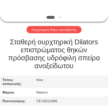
ΈΛΕΓΧΟΣ
ΜΑΣ
ΕΛΆΤΕ
Ουρχτηρική θήκη πρόσβασης
ΣΕ
ΕΠΑΦΉ
Σταθερή ουρχτηρική Dilators
ΜΕ
επιστρώματος θηκών
πρόσβασης υδρόφιλη σπείρα
ΖΗΤΉΣΤΕ
ανοξείδωτου
ΈΝΑ
ΑΠΌΣΠΑΣΜΑ
Τόπος
Κίνα
καταγωγής:
Μάρκα:
Reborn
SITEMAP
Πιστοποίηση:
CE,ISO13485