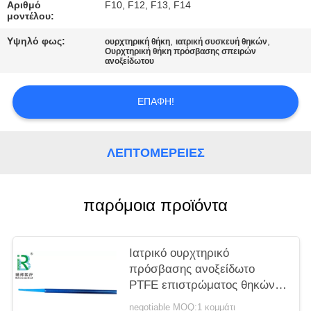
PRIVACY
Αριθμό
F10, F12, F13, F14
μοντέλου:
POLICY
Υψηλό φως:
,
,
ουρχτηρική θήκη
ιατρική συσκευή θηκών
Ουρχτηρική θήκη πρόσβασης σπειρών
ανοξείδωτου
ΕΠΑΦΉ!
ΛΕΠΤΟΜΈΡΕΙΕΣ
παρόμοια προϊόντα
Ιατρικό ουρχτηρικό
πρόσβασης ανοξείδωτο
PTFE επιστρώματος θηκών
υδρόφιλο
negotiable MOQ:1 κομμάτι