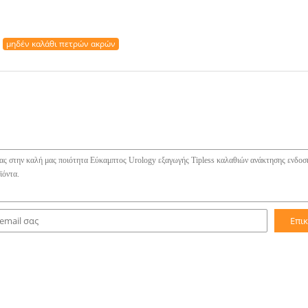
μηδέν καλάθι πετρών ακρών
Επι