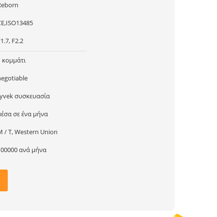
Reborn
CE,ISO13485
1.7, F2.2
1 κομμάτι
negotiable
tyvek συσκευασία
μέσα σε ένα μήνα
Μ / Τ, Western Union
100000 ανά μήνα