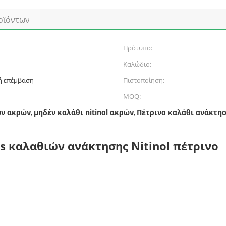
οϊόντων
Πρότυπο:
Καλώδιο:
ή επέμβαση
Πιστοποίηση:
MOQ:
ών ακρών
μηδέν καλάθι nitinol ακρών
Πέτρινο καλάθι ανάκτη
,
,
ss καλαθιών ανάκτησης Nitinol πέτρινο