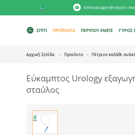
kimmanager@reborn-med
ΣΠΊΤΙ
ΠΡΟΪΌΝΤΑ
ΠΕΡΊΠΟΥ ΕΜΕΊΣ
ΓΎΡΟΣ 
Αρχική Σελίδα
Προϊόντα
Πέτρινο καλάθι ανάκ
Εύκαμπτος Urology εξαγωγή
σταύλος