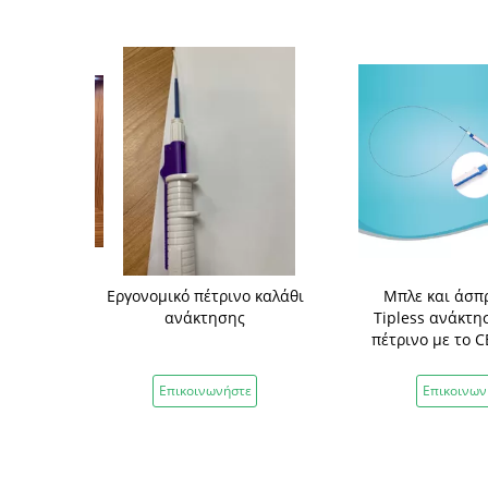
ίας χρήσης
Εργονομικό πέτρινο καλάθι
Μπλε και άσπ
Fr ανάκτησης
ανάκτησης
Tipless ανάκτησ
ss πέτρινο
πέτρινο με το C
νήστε
Επικοινωνήστε
Επικοινων