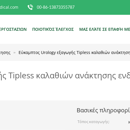
ical.com
00-86-13873355787
ΕΡΓΟΣΤΑΣΊΩΝ
ΠΟΙΟΤΙΚΌΣ ΈΛΕΓΧΟΣ
ΜΑΣ ΕΛΆΤΕ ΣΕ ΕΠΑΦΉ Μ
τησης
Εύκαμπτος Urology εξαγωγής Tipless καλαθιών ανάκτησ
ς Tipless καλαθιών ανάκτησης εν
Βασικές πληροφορί
Τόπος καταγωγής: