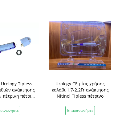
Urology Tipless
Urology CE μίας χρήσης
Εργονομικό
αθιών ανάκτησης
καλάθι 1.7-2.2Fr ανάκτησης
αν
 πέτρινη πέτρινη
Nitinol Tipless πέτρινο
υσκευή
κοινωνήστε
Επικοινωνήστε
Επικ