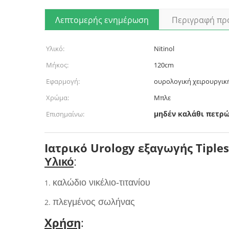
Λεπτομερής ενημέρωση
Περιγραφή πρ
Υλικό:
Nitinol
Μήκος:
120cm
Εφαρμογή:
ουρολογική χειρουργικ
Χρώμα:
Μπλε
μηδέν καλάθι πετρ
Επισημαίνω:
Ιατρικό Urology εξαγωγής Tiple
Υλικό
:
καλώδιο νικέλιο-τιτανίου
1.
πλεγμένος σωλήνας
2.
Χρήση
: