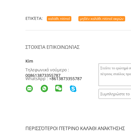
ΕΤΙΚΈΤΑ:
καλάθι nitinol
μηδέν καλάθι nitinol ακρών
ΣΤΟΙΧΕΊΑ ΕΠΙΚΟΙΝΩΝΊΑΣ
Kim
Τηλεφωνικό νούμερο :
008613873355787
WhatsApp :
+
8613873355787
ΠΕΡΙΣΣΌΤΕΡΟΙ ΠΈΤΡΙΝΟ ΚΑΛΆΘΙ ΑΝΆΚΤΗΣΗΣ