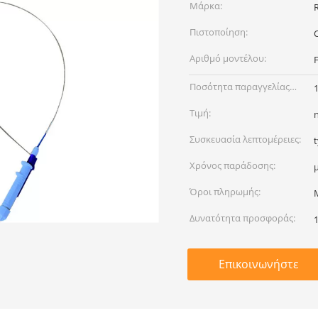
Μάρκα:
Πιστοποίηση:
Αριθμό μοντέλου:
F
Ποσότητα παραγγελίας
min:
Τιμή:
Συσκευασία λεπτομέρειες:
Χρόνος παράδοσης:
Όροι πληρωμής:
Δυνατότητα προσφοράς:
Επικοινωνήστε