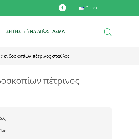
Greek
Ε
ΖΗΤΉΣΤΕ ΈΝΑ ΑΠΌΣΠΑΣΜΑ
ης ενδοσκοπίων πέτρινος σταύλος
δοσκοπίων πέτρινος
ες
Κίνα