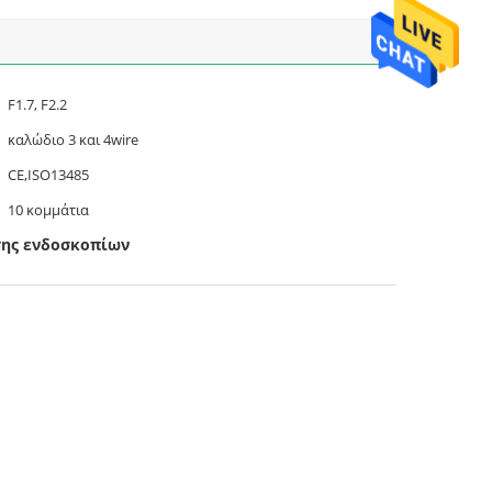
F1.7, F2.2
καλώδιο 3 και 4wire
CE,ISO13485
10 κομμάτια
σης ενδοσκοπίων