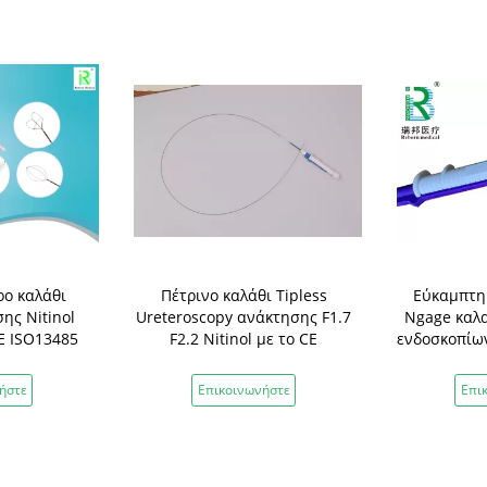
ρο καλάθι
Πέτρινο καλάθι Tipless
Εύκαμπτη 
ης Nitinol
Ureteroscopy ανάκτησης F1.7
Ngage καλ
E ISO13485
F2.2 Nitinol με το CE
ενδοσκοπίων
σ
ήστε
Επικοινωνήστε
Επι