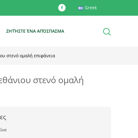
Greek
Ε
ΖΗΤΉΣΤΕ ΈΝΑ ΑΠΌΣΠΑΣΜΑ
ιου στενό ομαλή επιφάνεια
εθάνιου στενό ομαλή
ες
Κίνα