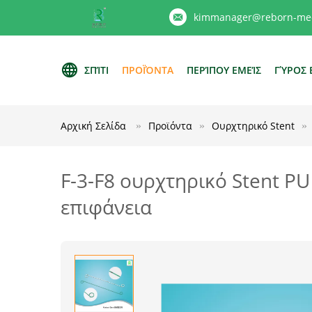
kimmanager@reborn-med
ΣΠΊΤΙ
ΠΡΟΪΌΝΤΑ
ΠΕΡΊΠΟΥ ΕΜΕΊΣ
ΓΎΡΟΣ 
Αρχική Σελίδα
Προϊόντα
Ουρχτηρικό Stent
F-3-F8 ουρχτηρικό Stent 
επιφάνεια