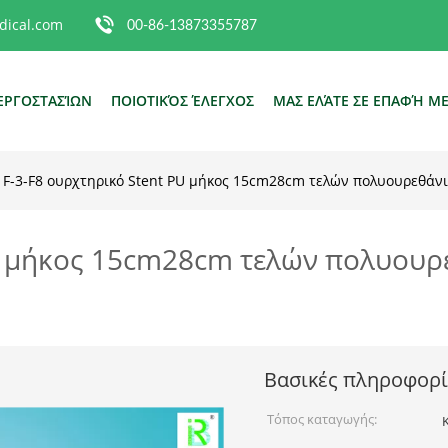
ical.com
00-86-13873355787
ΕΡΓΟΣΤΑΣΊΩΝ
ΠΟΙΟΤΙΚΌΣ ΈΛΕΓΧΟΣ
ΜΑΣ ΕΛΆΤΕ ΣΕ ΕΠΑΦΉ Μ
F-3-F8 ουρχτηρικό Stent PU μήκος 15cm28cm τελών πολυουρεθάν
PU μήκος 15cm28cm τελών πολυουρ
Βασικές πληροφορί
Τόπος καταγωγής: