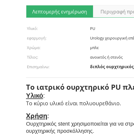
Λεπτομερής ενημέρωση
Περιγραφή πρ
Υλικό:
PU
εφαρμογή:
Urology χειρουργική ε
Χρώμα:
μπλε
Τέλος:
ανοικτός ή στενός
διπλός ουρχτηρικός 
Επισημαίνω:
Το ιατρικό ουρχτηρικό PU πλε
Υλικό
:
Το κύριο υλικό είναι πολυουρεθάνιο.
Χρήση
:
Ουρχτηρικός stent χρησιμοποιείται για να στ
ουρχτηρικής προσκόλλησης.