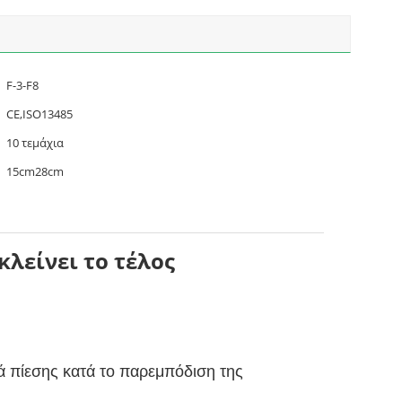
F-3-F8
CE,ISO13485
10 τεμάχια
15cm28cm
κλείνει το τέλος
ρά πίεσης κατά το παρεμπόδιση της