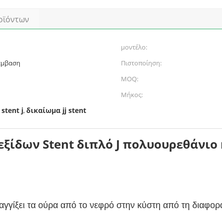
οϊόντων
μοντέλο:
πέμβαση
Πιστοποίηση:
MOQ:
Μήκος:
stent j
δικαίωμα jj stent
,
ξίδων Stent διπλό J πολυουρεθάνιο 
ραγγίξει τα ούρα από το νεφρό στην κύστη από τη διαφο