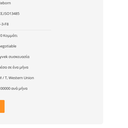
Reborn
CE,ISO13485
-3-F8
10 Κομμάτι
negotiable
tyvek συσκευασία
μέσα σε ένα μήνα
Μ / Τ, Western Union
100000 ανά μήνα