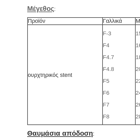
Μέγεθος
:
Προϊόν
Γαλλικά
Μ
F-3
1
F4
1
F4.7
1
F4.8
2
ουρχτηρικός stent
F5
2
F6
2
F7
2
F8
2
Θαυμάσια απόδοση
: