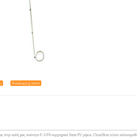
j
δικαίωμα jj stent