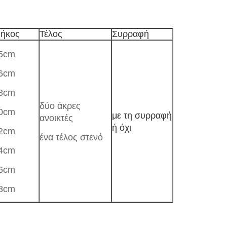
ήκος
Τέλος
Συρραφή
5cm
6cm
8cm
δύο άκρες
0cm
με τη συρραφή
ανοικτές
ή όχι
2cm
ένα τέλος στενό
4cm
6cm
8cm