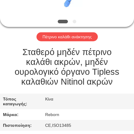
ΈΛΕΓΧΟΣ
ΜΑΣ
ΕΛΆΤΕ
Πέτρινο καλάθι ανάκτησης
ΣΕ
ΕΠΑΦΉ
Σταθερό μηδέν πέτρινο
ΜΕ
καλάθι ακρών, μηδέν
ουρολογικό όργανο Tipless
ΖΗΤΉΣΤΕ
καλαθιών Nitinol ακρών
ΈΝΑ
ΑΠΌΣΠΑΣΜΑ
Τόπος
Κίνα
καταγωγής:
Μάρκα:
Reborn
SITEMAP
Πιστοποίηση:
CE,ISO13485