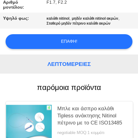
PRIVACY
Αριθμό
F1.7, F2.2
μοντέλου:
POLICY
Υψηλό φως:
,
,
καλάθι nitinol
μηδέν καλάθι nitinol ακρών
Σταθερό μηδέν πέτρινο καλάθι ακρών
ΕΠΑΦΉ!
ΛΕΠΤΟΜΈΡΕΙΕΣ
παρόμοια προϊόντα
Μπλε και άσπρο καλάθι
Tipless ανάκτησης Nitinol
πέτρινο με το CE ISO13485
negotiable MOQ:1 κομμάτι