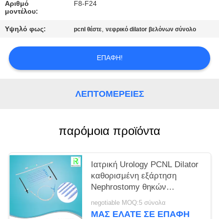
PRIVACY
Αριθμό
F8-F24
μοντέλου:
POLICY
Υψηλό φως:
,
pcnl θέστε
νεφρικό dilator βελόνων σύνολο
ΕΠΑΦΉ!
ΛΕΠΤΟΜΈΡΕΙΕΣ
παρόμοια προϊόντα
Ιατρική Urology PCNL Dilator
καθορισμένη εξάρτηση
Nephrostomy θηκών
διαδερματική
negotiable MOQ:5 σύνολα
ΜΑΣ ΕΛΆΤΕ ΣΕ ΕΠΑΦΉ