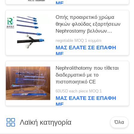
ΜΕ
Οπής προαιρετικό χρώμα
θηκών φλούδας εξαρτήσεων
Nephrostomy βελόνων
διαδερματικό μακριά
negotiable MOQ:1 κομμάτι
ΜΑΣ ΕΛΆΤΕ ΣΕ ΕΠΑΦΉ
ΜΕ
Nephrolithotomy που τίθεται
διαδερματικό με το
πιστοποιητικό CE
60USD each piece MOQ:1
ΜΑΣ ΕΛΆΤΕ ΣΕ ΕΠΑΦΉ
ΜΕ
Λαϊκή κατηγορία
Όλα