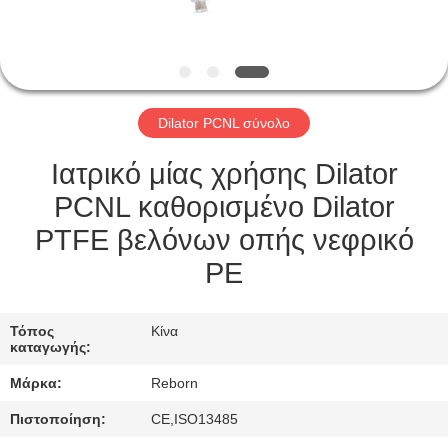
ΈΛΕΓΧΟΣ
ΜΑΣ
ΕΛΆΤΕ
Dilator PCNL σύνολο
ΣΕ
ΕΠΑΦΉ
Ιατρικό μίας χρήσης Dilator
ΜΕ
PCNL καθορισμένο Dilator
PTFE βελόνων οπής νεφρικό
ΖΗΤΉΣΤΕ
PE
ΈΝΑ
ΑΠΌΣΠΑΣΜΑ
Τόπος
Κίνα
καταγωγής:
Μάρκα:
Reborn
SITEMAP
Πιστοποίηση:
CE,ISO13485