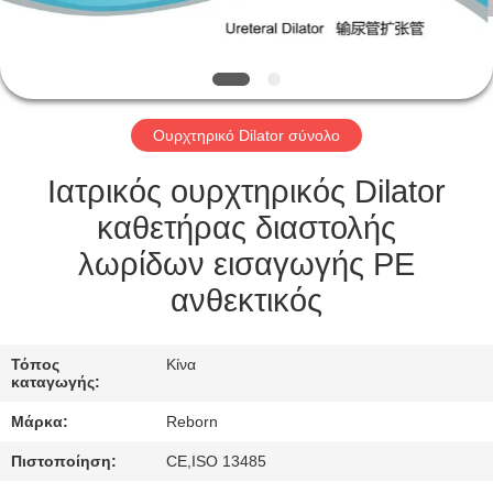
ΈΛΕΓΧΟΣ
ΜΑΣ
ΕΛΆΤΕ
Ουρχτηρικό Dilator σύνολο
ΣΕ
ΕΠΑΦΉ
Ιατρικός ουρχτηρικός Dilator
ΜΕ
καθετήρας διαστολής
λωρίδων εισαγωγής PE
ΖΗΤΉΣΤΕ
ανθεκτικός
ΈΝΑ
ΑΠΌΣΠΑΣΜΑ
Τόπος
Κίνα
καταγωγής:
Μάρκα:
Reborn
SITEMAP
Πιστοποίηση:
CE,ISO 13485