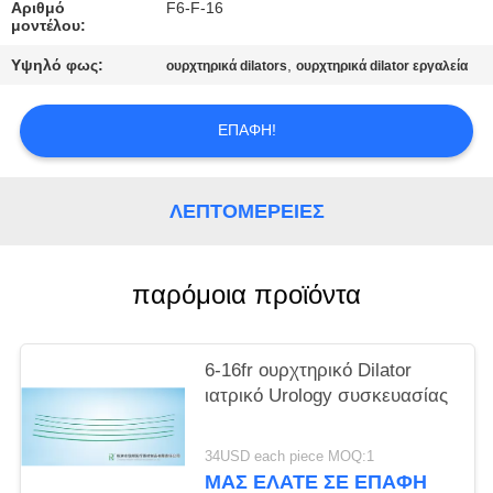
PRIVACY
Αριθμό
F6-F-16
μοντέλου:
POLICY
Υψηλό φως:
,
ουρχτηρικά dilators
ουρχτηρικά dilator εργαλεία
ΕΠΑΦΉ!
ΛΕΠΤΟΜΈΡΕΙΕΣ
παρόμοια προϊόντα
6-16fr ουρχτηρικό Dilator
ιατρικό Urology συσκευασίας
34USD each piece MOQ:1
ΜΑΣ ΕΛΆΤΕ ΣΕ ΕΠΑΦΉ